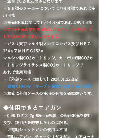
​・重量は0.2/0.25のみとなります。
​​・ＢＢ弾のメーカーについてはバイオ弾であれば使
用可能
※蓄光BB弾に関してもバイオ弾であれば使用可能
※プラBB弾の使用を確認した場合は『迷惑料』と
して50,000円お支払い頂きます。
・ガスは東京マルイ製ノンフロンガス及びＨＦＣ
134ａ又はＨＦＣ152ａ
マルシン製CO2カートリッジ、カーボン8製CO2カ
ートリッジ
ライラクス製CO2カートリッジで
あれば使用可能
・【外部ソースに関して】2024.01.22追記
貸切り時のみ（オープン貸切り含む）使用可能
※主催に外部ソースの使用の有無を確認願います。
◆使用できるエアガン
・0.96J以内(0.2g 98m/s未満）の6㎜BB弾を使用
及び、銃刀法を厳守したものに限る。
​
※電動ショットガンの使用は不可​
・電動エアガン、チャージ式ガスガン、エアコッキ