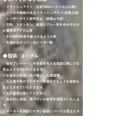
・フラッシュライト（目安300ルーメン以上の物）
・ストロボ機能のあるフラッシュライト(自動点滅)
・レーザーサイト使用禁止（装備は可能）
・刃物、スタンガン、催涙スプレー等を含めそのほ
か護身用アイテム等
・その他利用者を傷つけるような物
・先端が尖がっているハイダー類
◆服装/ゴーグル
・他のプレイヤーに不快感を与える服装に関しても
禁止とさせていただきます。
※女装及び過度に肌が露出した服装等
・入れ墨や他のプレイヤーを威圧するような服装も
禁止とさせていただきます。
※入れ墨等は隠してください。
・基本的に長袖、長ズボンの着用を推奨といたしま
す。
・マーカーを誤認しやすい服装については禁止とさ