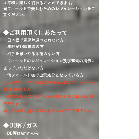
は平和に楽しく終わることができます。
​当フィールドで楽しむためのレギュレーションをご
覧ください。
◆ご利用頂くにあたって
・日本語で意思疎通のとれない方
​・年齢が18歳未満の方
​​・相手を思いやる余裕のない方
​​・フィールドのレギュレーション及び運営の指示に
従っていただけない方
​​・他フィールド様で出禁処分となっている方
​​※この中で１つでも該当される方は当フィールドを
利用出来ません。
※運営の指示に従っていただけない場合はお帰りい
ただきます。
尚、その際に返金は致しませんのでご了承下さい。
◆BB弾/ガス
・BB弾は6ｍｍのみ