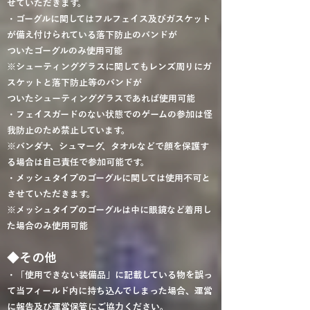
せていただきます。
・ゴーグルに関してはフルフェイス及びガスケット
が備え付けられている落下防止のバンドが
ついたゴーグルのみ使用可能
※シューティンググラスに関してもレンズ周りにガ
スケットと落下防止等のバンドが
ついたシューティンググラスであれば使用可能
・フェイスガードのない状態でのゲームの参加は怪
我防止のため禁止しています。
※バンダナ、シュマーグ、タオルなどで顔を保護す
る場合は自己責任で参加可能です。
・メッシュタイプのゴーグルに関しては使用不可と
させていただきます。
※メッシュタイプのゴーグルは中に眼鏡など着用し
た場合のみ使用可能
◆その他
・「使用できない装備品」に記載している物を誤っ
て当フィールド内に持ち込んでしまった場合、運営
に報告及び運営保管にご協力ください。