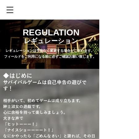
MENU
REGULATION
レギュレーション
​レギュレーションは予告なく変更する場合がございます。
フィールドをご利用になる前に必ずご確認お願い致します。
◆はじめに
​サバイバルゲームは自己申告の遊びで
す！
相手がいて、初めてゲームは成り立ちます。
紳士淑女の遊戯です。
心に余裕を持って楽しみましょう。
大きな声で
「ヒットーーー！」
「ナイスショーーーート！」
なにかやったら「ごめんなさい」と謝れば、その日