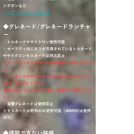
ングガンなど
※エアソフトガンと銃刀法
◆グレネード/グレネードランチャ
ー
・トルネードやサイクロン使用可能​
・セーフティ内にガスが充填されているトルネード
やサイクロンモスカートは持込禁止
※コンバットエリア内での管理徹底でお願い致しま
す。
・トルネードやサイクロン投げる際は転がすように
投げ、他のプレイヤーに
直接当たらないように丁重かつ慎重にご使用くださ
い。
・音響グレネードは使用禁止​​
※モスカートは野外のみ使用可能（40MIKEは使用
不可）
◆使用できない装備