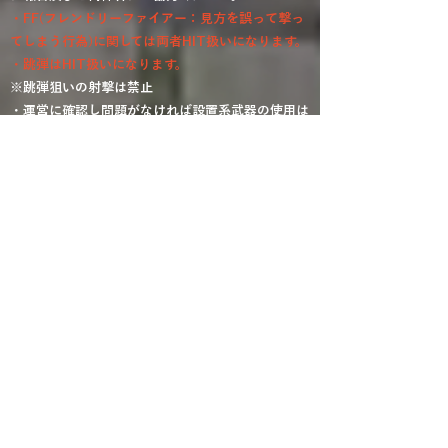
​​​​・FF(フレンドリーファイアー：見方を誤って撃っ
てしまう行為)に関しては両者HIT扱いになります。​
​​​・跳弾はHIT扱いになります。
※跳弾狙いの射撃は禁止
・運営に確認し問題がなければ設置系武器の使用は
可能
​​​​・ゴミなどは各自お持ち帰りください。​
・飲酒後のゲーム参加は禁止とさせていただきま
す。
​
・喫煙は喫煙所でのみお願い致します。​
​​​・当フィールドでのトラブル及び窃盗、事故などに
関してはフィールド側は責任を負いません。
※貴重品等に関しては各自責任をもって管理してく
ださい。
・会員カード作成時の際は顔写真の入った身分証明
書を持参してください。​
◆禁止行為
・ゾンビ行為